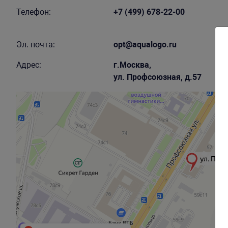
Телефон:
+7 (499) 678-22-00
Эл. почта:
opt@aqualogo.ru
Адрес:
г.Москва,
ул. Профсоюзная, д.57