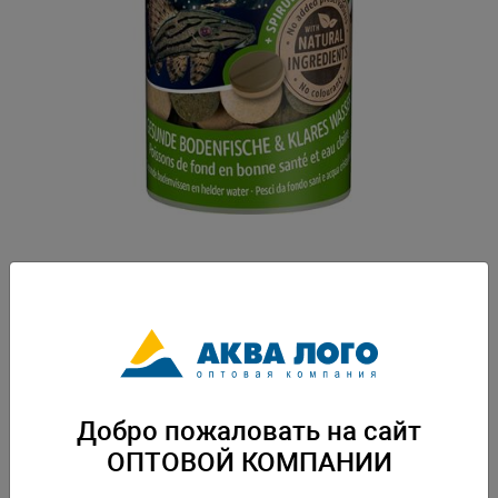
Артикул: Tet-210035
Кормовые таблетки с высоким содержанием спирулины. -идеальный
корм, специально разработанный для травоядных сомов и боций
-быстро размягчается в воде, поэтому с удовольствием поедается
рыбами -содержание стабильного витамина С укрепляет иммунную
систему рыб, ускоряет рост и устраняет симптомы недоедания. Вес:
0,135 кг. Упаковка: по 6 шт
Добро пожаловать на сайт
Скачать каталог
ОПТОВОЙ КОМПАНИИ