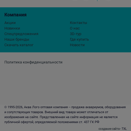
Компания
Акции
Контакты
Новинки
О нас
Спецпредложения
3D-тур
Наши бренды
Где купить
Скачать каталог
Новости
Политика конфиденциальности
© 1995-2026, Аква Лого оптовая компания – продажа аквариумов, оборудования
и сопутствующих товаров. Внешний вид товара может отличаться от
изображения на сайте. Представленная на сайте информация не является
публичной офертой, определяемой положениями ст. 437 ГК РФ
создание сайта
- TXL