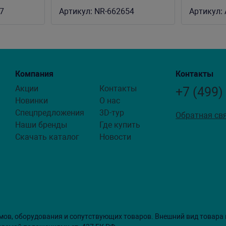
7
Артикул:
NR-662654
Артикул:
Компания
Контакты
Акции
Контакты
+7 (499)
Новинки
О нас
Спецпредложения
3D-тур
Обратная св
Наши бренды
Где купить
Скачать каталог
Новости
мов, оборудования и сопутствующих товаров. Внешний вид товара