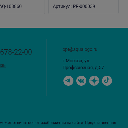
ведро 1 литр
AQ-108860
Артикул:
PR-000039
opt@aqualogo.ru
 678-22-00
г.Москва, ул.
язь
Профсоюзная, д.57
 может отличаться от изображения на сайте. Представленная