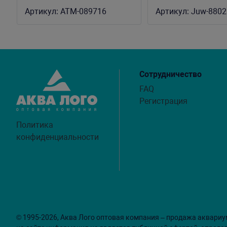
ATM-CFS-1201 (2 шт.)
ONE
Артикул:
ATM-089716
Артикул:
Juw-8802
Сотрудничество
FAQ
Регистрация
Политика
конфиденциальности
© 1995-2026, Аква Лого оптовая компания – продажа аквариу