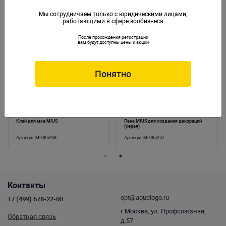
Мы сотрудничаем только с юридическими лицами,
работающими в сфере зообизнеса
Аналогичные товары
После прохождения регистрации
вам будут доступны цены и акции
Понятно
Клей для мха MIUS
Пена MIUS для создания декораций
(серая)
Артикул:
MI-085268
Артикул:
MI-085251
Контакты
opt@aqualogo.ru
+7 (499) 678-22-00
г.Москва, ул. Профсоюзная,
Обратная связь
д.57