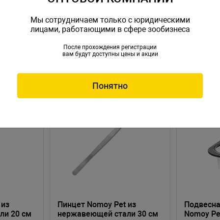
Мы сотрудничаем только с юридическими
лицами, работающими в сфере зообизнеса
После прохождения регистрации
вам будут доступны цены и акции
Понятно
НОВИНКА
 из
Пинцет Nomoy Pet из
Подвесн
ли 20 см
нержавеющей стали 30 см
Nomoy Pe