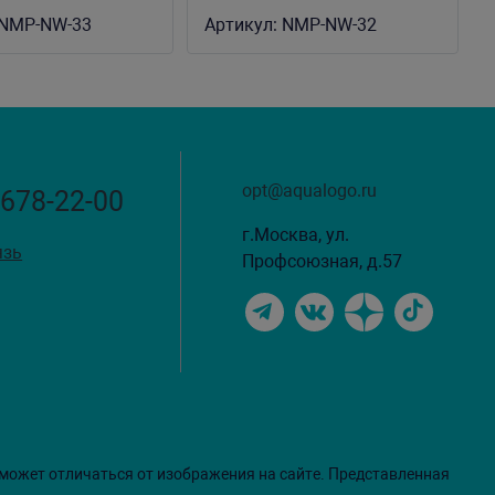
NMP-NW-33
Артикул:
NMP-NW-32
opt@aqualogo.ru
 678-22-00
г.Москва, ул.
язь
Профсоюзная, д.57
 может отличаться от изображения на сайте. Представленная