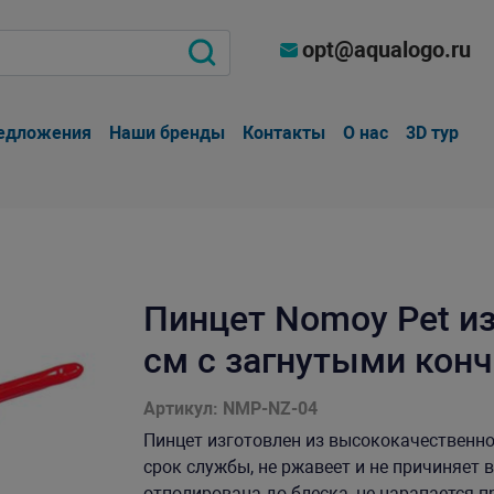
opt@aqualogo.ru
едложения
Наши бренды
Контакты
О нас
3D тур
Пинцет Nomoy Pet и
см с загнутыми кон
Артикул: NMP-NZ-04
Пинцет изготовлен из высококачественн
срок службы, не ржавеет и не причиняе
отполирована до блеска, не царапается п