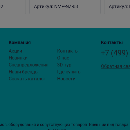
иками
02
Артикул:
NMP-NZ-03
Артикул:
Компания
Контакты
Акции
Контакты
+7 (499)
Новинки
О нас
Спецпредложения
3D-тур
Обратная св
Наши бренды
Где купить
Скачать каталог
Новости
мов, оборудования и сопутствующих товаров. Внешний вид товара