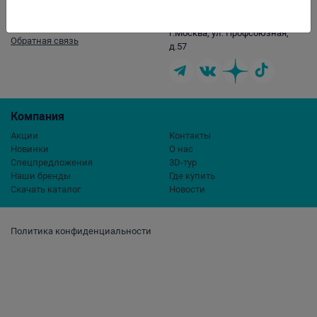
opt@aqualogo.ru
+7 (499) 678-22-00
г.Москва, ул. Профсоюзная,
Обратная связь
д.57
Компания
Акции
Контакты
Новинки
О нас
Спецпредложения
3D-тур
Наши бренды
Где купить
Скачать каталог
Новости
Политика конфиденциальности