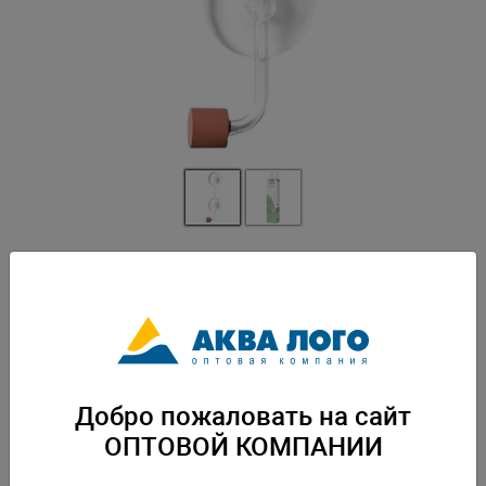
Артикул: GL-089426
Нано диффузор Gloxy подходит для аквариумов до 50 литров.
Благодаря пористой керамической мембране происходит распыление
мелких пузырьков CO2, которые эффективно распределяются по всему
аквариуму. Диффузор выполнен из прочного акрила. Вес: 0,02 кг.
Упаковка: по 474 шт
Добро пожаловать на сайт
Скачать каталог
ОПТОВОЙ КОМПАНИИ