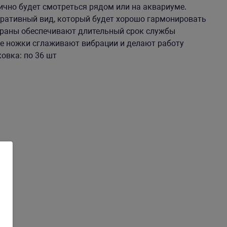
ично будет смотреться рядом или на аквариуме.
ративный вид, который будет хорошо гармонировать
браны обеспечивают длительный срок службы
е ножки сглаживают вибрации и делают работу
ковка: по 36 шт