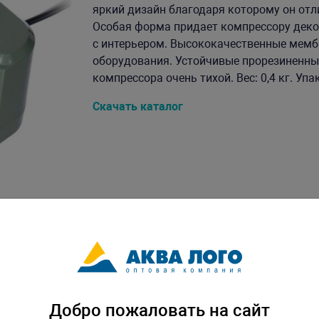
яркий дизайн благодаря которому он отл
Особая форма придает компрессору деко
с интерьером. Высококачественные мем
оборудования. Устойчивые прорезиненны
компрессора очень тихой. Вес: 0,4 кг. Упа
Скачать каталог
Добро пожаловать на сайт