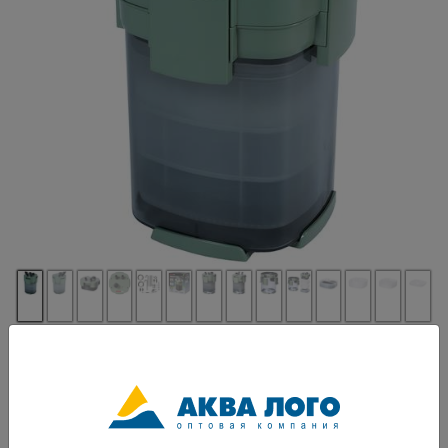
Артикул: ATM-CFS-601UV
Удобный внешний фильтр для пресноводных и морских аквариумов.
Прост в установке и удобен в обслуживании. В комплекте вы найдете
базовые фильтрующие материалы (крупнопористые и синтепоновые