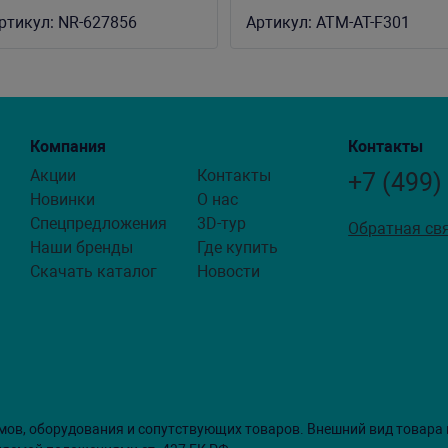
,3м, для аквариума 50-80л
50 литров, 230 л/ч, 2,5W
ртикул:
NR-627856
Артикул:
ATM-AT-F301
Компания
Контакты
Акции
Контакты
+7 (499)
Новинки
О нас
Спецпредложения
3D-тур
Обратная св
Наши бренды
Где купить
Скачать каталог
Новости
мов, оборудования и сопутствующих товаров. Внешний вид товара