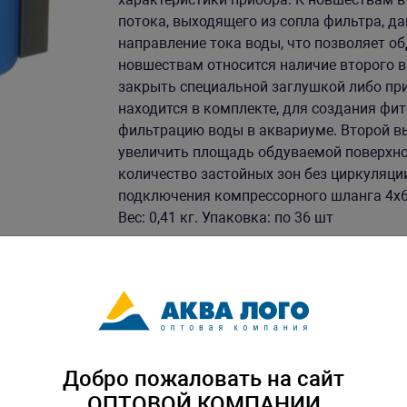
потока, выходящего из сопла фильтра, д
направление тока воды, что позволяет 
новшествам относится наличие второго в
закрыть специальной заглушкой либо пр
находится в комплекте, для создания фи
фильтрацию воды в аквариуме. Второй в
увеличить площадь обдуваемой поверхно
количество застойных зон без циркуляци
подключения компрессорного шланга 4х
Вес: 0,41 кг. Упаковка: по 36 шт
Скачать каталог
Добро пожаловать на сайт
ОПТОВОЙ КОМПАНИИ