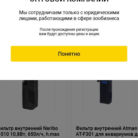
Мы сотрудничаем только с юридическими
лицами, работающими в сфере зообизнеса
После прохождения регистрации
вам будут доступны цены и акции
Понятно
ильтр внутренний Naribo
Фильтр внутренний Atman
-510 10,8Вт, 650л/ч, h.max
AT-F301 для аквариумов д