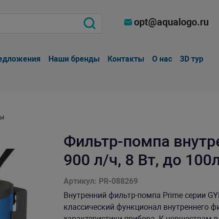
opt@aqualogo.ru
едложения
Наши бренды
Контакты
О нас
3D тур
ры
Фильтр-помпа внутре
900 л/ч, 8 Вт, до 100
Артикул: PR-088269
Внутренний фильтр-помпа Prime серии GY
классический функционал внутреннего ф
характеристики прибора. К новшествам в