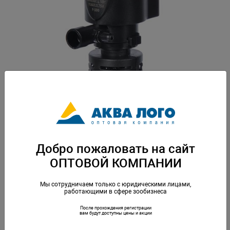
Добро пожаловать на сайт
ОПТОВОЙ КОМПАНИИ
Мы сотрудничаем только с юридическими лицами,
работающими в сфере зообизнеса
Артикул: NR-088849
После прохождения регистрации
вам будут доступны цены и акции
Компактный эргономичный фильтр, предназначен для очистки воды в
аквариумах. Эта модель внутреннего фильтра отлично впишется в