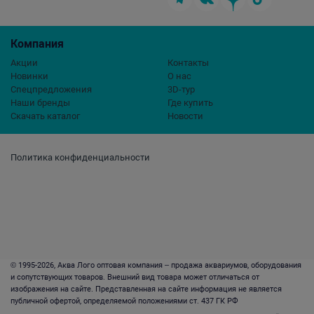
Компания
Акции
Контакты
Новинки
О нас
Спецпредложения
3D-тур
Наши бренды
Где купить
Скачать каталог
Новости
Политика конфиденциальности
© 1995-2026, Аква Лого оптовая компания – продажа аквариумов, оборудования
и сопутствующих товаров. Внешний вид товара может отличаться от
изображения на сайте. Представленная на сайте информация не является
публичной офертой, определяемой положениями ст. 437 ГК РФ