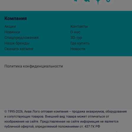
Компания
Акции
Контакты
Новинки
О нас
Спецпредложения
3D-тур
Наши бренды
Где купить
Скачать каталог
Новости
Политика конфиденциальности
© 1995-2026, Аква Лого оптовая компания – продажа аквариумов, оборудования
и сопутствующих товаров. Внешний вид товара может отличаться от
изображения на сайте. Представленная на сайте информация не является
публичной офертой, определяемой положениями ст. 437 ГК РФ