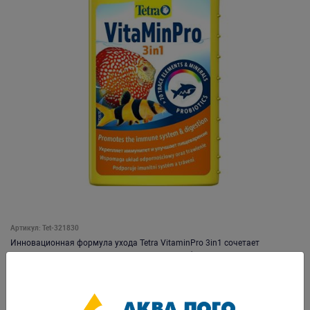
Артикул: Tet-321830
Инновационная формула ухода Tetra VitaminPro 3in1 сочетает
витамины, минералы и микроэлементы. Пробиотики улучшают
качество воды, уменьшая количество органических и азотистых
отходов и оптимизируя условия жизни в пресноводном аквариуме — в
равной степени для здоровья декоративных рыб, ракообразных, улиток
и растений. В то же время, около 2 миллиардов пробиотиков на 100 мл