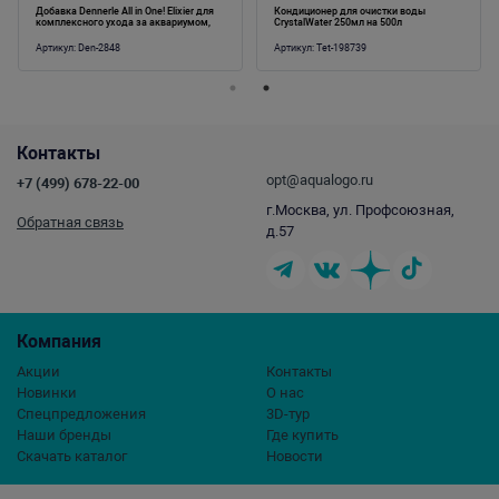
Добавка Dennerle All in One! Elixier для
Кондиционер для очистки воды
комплексного ухода за аквариумом,
CrystalWater 250мл на 500л
100мл
Артикул:
Den-2848
Артикул:
Tet-198739
Контакты
opt@aqualogo.ru
+7 (499) 678-22-00
г.Москва, ул. Профсоюзная,
Обратная связь
д.57
Компания
Акции
Контакты
Новинки
О нас
Спецпредложения
3D-тур
Наши бренды
Где купить
Скачать каталог
Новости