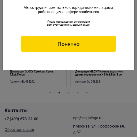
Мы сотрудничаем только с юридическими лицами,
работающими в сфере зообизнеса
Аналогичные товары
После прохождения регистрации
вам будут доступны цены и акции
Понятно
Декорация GLOXY Хумбола Хулок
Декорация GLOXY Камень укрытие с
7,5х6,5х6см
двумя отверстиями XS 9х6.5х6.5 см
Артикул:
GL-934292
Артикул:
GL-953203
Контакты
opt@aqualogo.ru
+7 (499) 678-22-00
г.Москва, ул. Профсоюзная,
Обратная связь
д.57