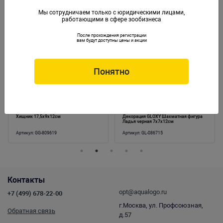
Мы сотрудничаем только с юридическими лицами,
работающими в сфере зообизнеса
Аналогичные товары
После прохождения регистрации
вам будут доступны цены и акции
Понятно
Хищник 17,5x9x12см
Декорация GLOXY Шахматная фигура
Ладья черная 7х7х12см
Артикул:
GG-809619
Артикул:
GL-086715
Контакты
opt@aqualogo.ru
+7 (499) 678-22-00
г.Москва, ул. Профсоюзная,
Обратная связь
д.57