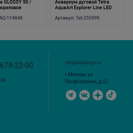
а GLOSSY 50 /
Аквариум дуговой Tetra
акриловое
AquaArt Explorer Line LED
) 50х50х90 см
Tropical 60л белый
AQ-114848
Артикул:
Tet-255999
opt@aqualogo.ru
 678-22-00
г.Москва, ул.
язь
Профсоюзная, д.57