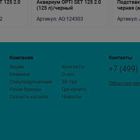
 125 2.0
Аквариум OPTI SET 125 2.0
Подставк
(125 л)/черный
черная (
покрытие
2
Артикул:
AQ-124303
Артикул:
Компания
Контакты
Акции
Контакты
+7 (499)
Новинки
О нас
Спецпредложения
3D-тур
Обратная св
Наши бренды
Где купить
Скачать каталог
Новости