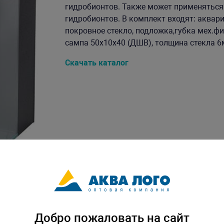
гидробионтов. Также может применятьс
гидробионтов. В комплект входят: аквари
покровное стекло, подложка,губка мех.ф
сампа 50х10х40 (ДШВ), толщина стекла 6мм
Скачать каталог
Добро пожаловать на сайт