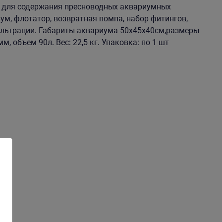
я для содержания пресноводных аквариумных
ум, флотатор, возвратная помпа, набор фитингов,
ильтрации. Габариты аквариума 50х45х40см,размеры
, объем 90л. Вес: 22,5 кг. Упаковка: по 1 шт