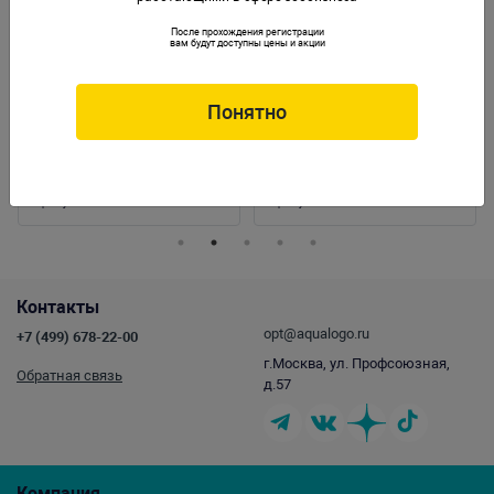
После прохождения регистрации
вам будут доступны цены и акции
Понятно
Декорация пластиковая PRIME
Декорация Prime "Эуфилия зеленая"
Нерестовик с мхом большой
10х9,5х4,5см
12.5х9х6см
Артикул:
PR-HY236A
Артикул:
PR-086494
Контакты
opt@aqualogo.ru
+7 (499) 678-22-00
г.Москва, ул. Профсоюзная,
Обратная связь
д.57
Компания