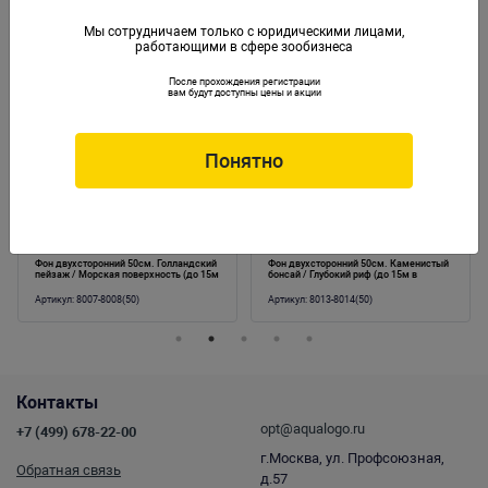
Мы сотрудничаем только с юридическими лицами,
работающими в сфере зообизнеса
Аналогичные товары
После прохождения регистрации
вам будут доступны цены и акции
Понятно
Фон двухсторонний 50см. Голландский
Фон двухсторонний 50см. Каменистый
пейзаж / Морская поверхность (до 15м
бонсай / Глубокий риф (до 15м в
в рулоне)
рулоне)
Артикул:
8007-8008(50)
Артикул:
8013-8014(50)
Контакты
opt@aqualogo.ru
+7 (499) 678-22-00
г.Москва, ул. Профсоюзная,
Обратная связь
д.57