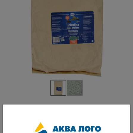
Артикул: AN-082700
Полнорационный витаминизированный тонущий корм со спирулиной
для всех видов донных рыб. Обогащен витаминами, минералами и
микроэлементами. Включает в себя оптимально подобранные