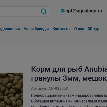
opt@aqualogo.ru
едложения
Наши бренды
Контакты
О нас
3D тур
Корм для рыб Anubias 
гранулы 3мм, мешок
Артикул: AN-085053
Полнорационный витаминизированный пл
Обогащен витаминами, минералами и ми
подобранные компоненты, необходимые д