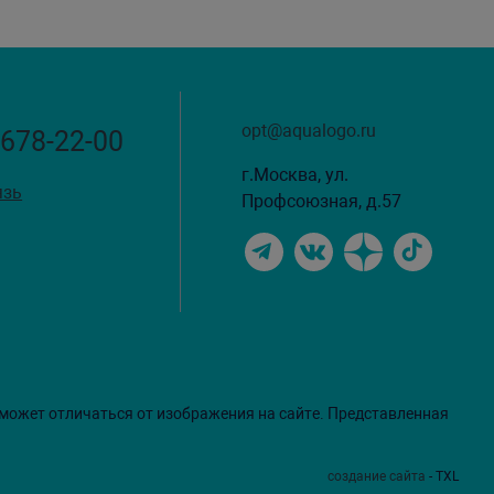
opt@aqualogo.ru
 678-22-00
г.Москва, ул.
язь
Профсоюзная, д.57
 может отличаться от изображения на сайте. Представленная
создание сайта
- TXL