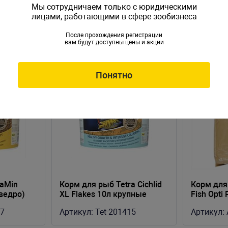
Мы сотрудничаем только с юридическими
лицами, работающими в сфере зообизнеса
После прохождения регистрации
вам будут доступны цены и акции
Понятно
raMin
Корм для рыб Tetra Cichlid
Корм для 
(ведро)
XL Flakes 10л крупные
Fish Opti
хлопья (ведро)
0,8мм, м
97
Артикул:
Tet-201415
Артикул: