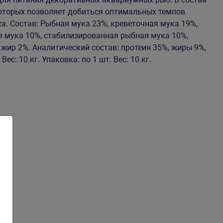
оторых позволяет добиться оптимальных темпов
а. Состав: Рыбная мука 23%, креветочная мука 19%,
я мука 10%, стабилизированная рыбная мука 10%,
жир 2%. Аналитический состав: протеин 35%, жиры 9%,
ес: 10 кг. Упаковка: по 1 шт. Вес: 10 кг.