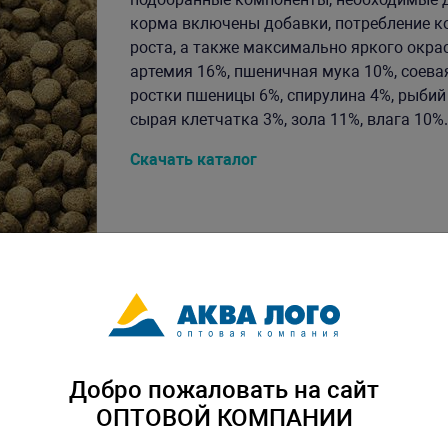
корма включены добавки, потребление к
роста, а также максимально яркого окрас
артемия 16%, пшеничная мука 10%, соева
ростки пшеницы 6%, спирулина 4%, рыбий 
сырая клетчатка 3%, зола 11%, влага 10%. В
Скачать каталог
Добро пожаловать на сайт
ОПТОВОЙ КОМПАНИИ