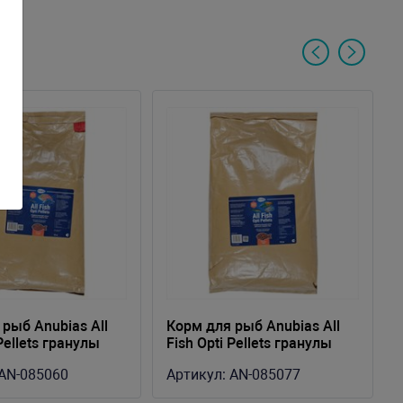
рыб Anubias All
Корм для рыб Anubias All
 Pellets гранулы
Fish Opti Pellets гранулы
ешок 10кг
2мм, мешок 10кг
AN-085060
Артикул:
AN-085077