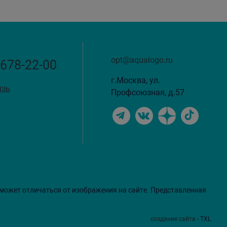
opt@aqualogo.ru
 678-22-00
г.Москва, ул.
язь
Профсоюзная, д.57
 может отличаться от изображения на сайте. Представленная
создание сайта
- TXL