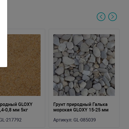
иродный GLOXY
Грунт природный Галька
,4-0,8 мм 5кг
морская GLOXY 15-25 мм
№3 5кг
GL-217792
Артикул:
GL-085039