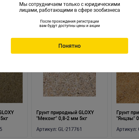
Мы сотрудничаем только с юридическими
лицами, работающими в сфере зообизнеса
После прохождения регистрации
вам будут доступны цены и акции
Понятно
 GLOXY
Грунт природный GLOXY
Грунт пр
 5кг
"Меконг" 0,8-2 мм 5кг
"Янцзы" 0
5
Артикул:
GL-217761
Артикул: