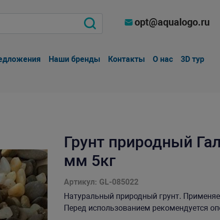
opt@aqualogo.ru
едложения
Наши бренды
Контакты
О нас
3D тур
Грунт природный Гал
мм 5кг
Артикул: GL-085022
Натуральный природный грунт. Применяет
Перед использованием рекомендуется опол