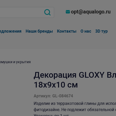
opt@aqualogo.ru
едложения
Наши бренды
Контакты
О нас
3D тур
рмушки и укрытия
Декорация GLOXY Вл
18х9х10 см
Артикул: GL-084674
Изделие из терракотовой глины для испо
фитодизайне. Не подлежит обязательной се
Упаковка: по 1 шт