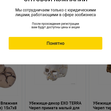
Мы сотрудничаем только с юридическими
лицами, работающими в сфере зообизнеса
После прохождения регистрации
вам будут доступны цены и акции
Понятно
 Влажная
Убежище-декор EXO TERRA
Убежище
я) 15х7х8
Череп примата малый для
Череп ти