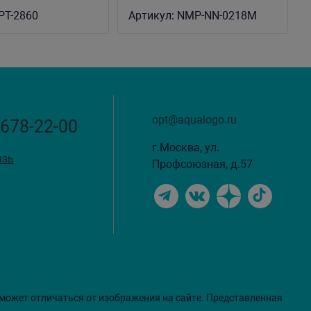
я террариума
PT-2860
Артикул:
NMP-NN-0218M
opt@aqualogo.ru
 678-22-00
г.Москва, ул.
язь
Профсоюзная, д.57
 может отличаться от изображения на сайте. Представленная