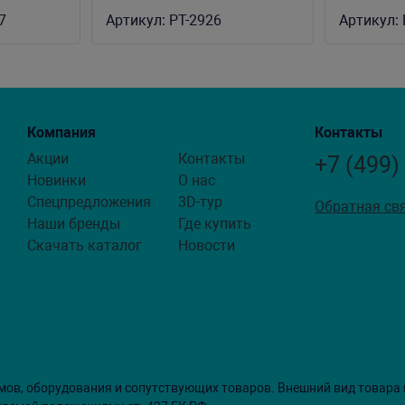
террариума
малый дл
7
Артикул:
PT-2926
Артикул:
Компания
Контакты
Акции
Контакты
+7 (499)
Новинки
О нас
Спецпредложения
3D-тур
Обратная св
Наши бренды
Где купить
Скачать каталог
Новости
мов, оборудования и сопутствующих товаров. Внешний вид товара