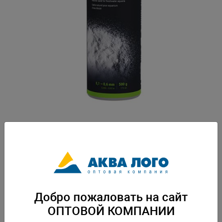
Артикул: Den-3252
Натуральный кварцевый песок. Цветовая гамма: белоснежный.
Создает природный внешний вид в аквариуме. Требует промывки перед
использованием. Не поднимает жесткость воды, не разрушается под
воздействием света и СО2. Безопасен для всех видов аквариумных
гидробионтов. Вес: 0,5 кг. Упаковка: по 1 шт
Добро пожаловать на сайт
ОПТОВОЙ КОМПАНИИ
Скачать каталог