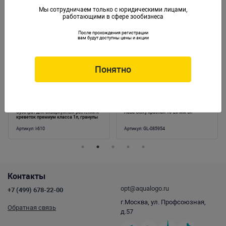
Мы сотрудничаем только с юридическими лицами,
работающими в сфере зообизнеса
Аналогичные товары
После прохождения регистрации
вам будут доступны цены и акции
Понятно
Субстрат для аквариумных растений и
Лава Gloxy красная 10-20 мм 5л
креветок премиум класса 1л, гранулы
3,5мм
Артикул:
I-610
Артикул:
GL-085954
Контакты
opt@aqualogo.ru
+7 (499) 678-22-00
г.Москва, ул. Профсоюзная,
Обратная связь
д.57