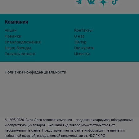
Компания
Акции
Контакты
Новинки
О нас
Спецпредложения
3D-тур
Наши бренды
Где купить
Скачать каталог
Новости
Политика конфиденциальности
© 1995-2026, Аква Лого оптовая компания – продажа аквариумов, оборудования
и сопутствующих товаров. Внешний вид товара может отличаться от
изображения на сайте. Представленная на сайте информация не является
публичной офертой, определяемой положениями ст. 437 ГК РФ