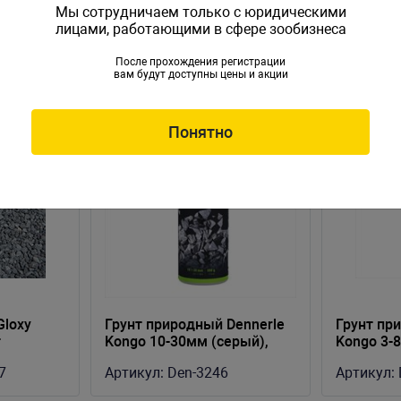
Мы сотрудничаем только с юридическими
лицами, работающими в сфере зообизнеса
После прохождения регистрации
вам будут доступны цены и акции
Понятно
Gloxy
Грунт природный Dennerle
Грунт пр
г
Kongo 10-30мм (серый),
Kongo 3-
500г
7
Артикул:
Den-3246
Артикул: