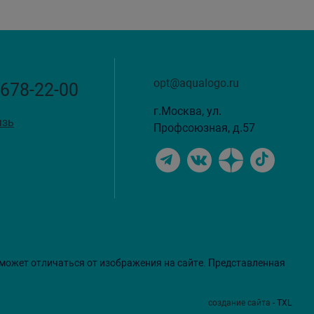
opt@aqualogo.ru
 678-22-00
г.Москва, ул.
язь
Профсоюзная, д.57
 может отличаться от изображения на сайте. Представленная
создание сайта
- TXL