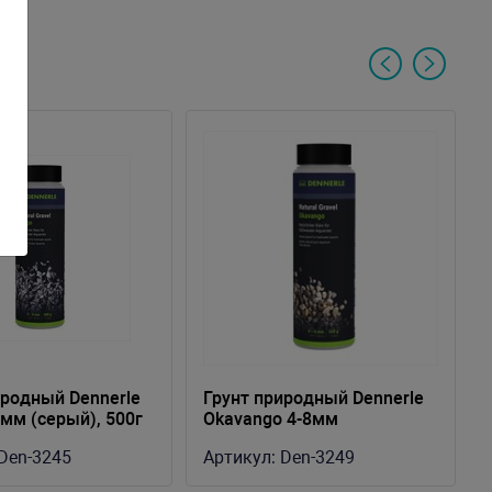
иродный Dennerle
Грунт природный Dennerle
8мм (серый), 500г
Okavango 4-8мм
(коричнево-серый), 500г
Den-3245
Артикул:
Den-3249