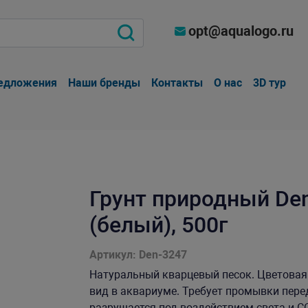
opt@aqualogo.ru
едложения
Наши бренды
Контакты
О нас
3D тур
Грунт природный Den
(белый), 500г
Артикул: Den-3247
Натуральный кварцевый песок. Цветовая
вид в аквариуме. Требует промывки пере
разрушается под воздействием света и С