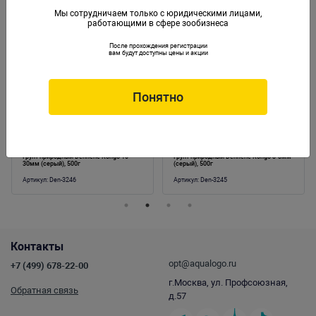
Мы сотрудничаем только с юридическими лицами,
работающими в сфере зообизнеса
Аналогичные товары
После прохождения регистрации
вам будут доступны цены и акции
Понятно
Грунт природный Dennerle Kongo 10-
Грунт природный Dennerle Kongo 3-8мм
30мм (серый), 500г
(серый), 500г
Артикул:
Den-3246
Артикул:
Den-3245
Контакты
opt@aqualogo.ru
+7 (499) 678-22-00
г.Москва, ул. Профсоюзная,
Обратная связь
д.57