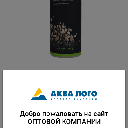
Артикул: Den-3249
Натуральная природная галька . Цветовая гамма: от светло-бежевого
до темно-коричневого. Создает природный внешний вид в аквариуме.
Требует промывки перед использованием. Не поднимает жесткость
воды, не разрушается под воздействием света и СО2. Безопасен для
всех видов аквариумных гидробионтов. Вес: 0,5 кг. Упаковка: по 1 шт
Добро пожаловать на сайт
ОПТОВОЙ КОМПАНИИ
Скачать каталог