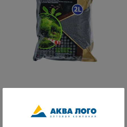
Артикул: I-608
Субстрат изготавливается из естественного грунта, спекается в
пористую и зернистую структуру с отличной способностью к
фильтрации. Кислотность грунта идеально подходит для пресноводных
креветок, рыб и растений. Премиальный грунт помогает поддерживать
стабильную, здоровую и чистую воду в течение длительного периода
времени, снижает рН / KH воды; создает слабокислую и мягкую воду.