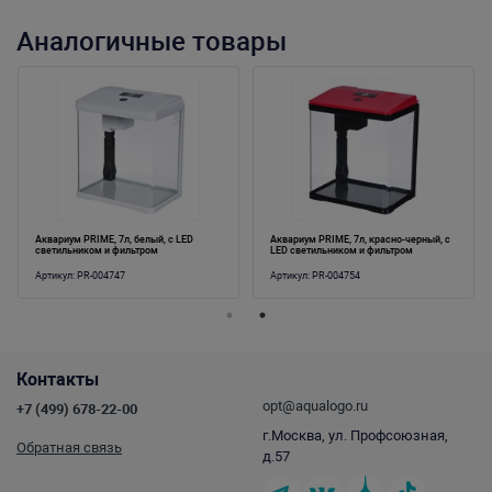
Аналогичные товары
Аквариум PRIME, 7л, белый, с LED
Аквариум PRIME, 7л, красно-черный, с
светильником и фильтром
LED светильником и фильтром
Артикул:
PR-004747
Артикул:
PR-004754
Контакты
opt@aqualogo.ru
+7 (499) 678-22-00
г.Москва, ул. Профсоюзная,
Обратная связь
д.57