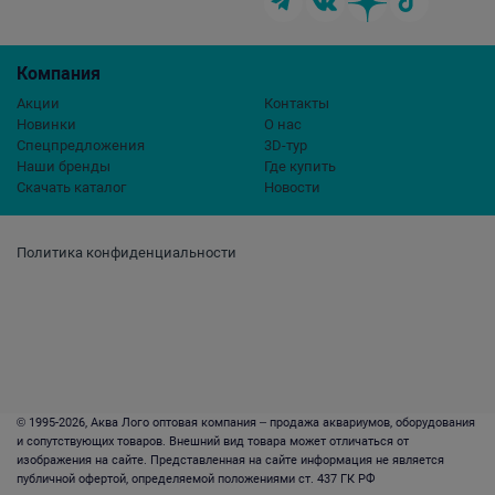
Компания
Акции
Контакты
Новинки
О нас
Спецпредложения
3D-тур
Наши бренды
Где купить
Скачать каталог
Новости
Политика конфиденциальности
© 1995-2026, Аква Лого оптовая компания – продажа аквариумов, оборудования
и сопутствующих товаров. Внешний вид товара может отличаться от
изображения на сайте. Представленная на сайте информация не является
публичной офертой, определяемой положениями ст. 437 ГК РФ