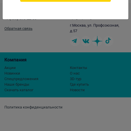
Скачать каталог
Контакты
opt@aqualogo.ru
+7 (499) 678-22-00
г.Москва, ул. Профсоюзная,
Обратная связь
д.57
Компания
Акции
Контакты
Новинки
О нас
Спецпредложения
3D-тур
Наши бренды
Где купить
Скачать каталог
Новости
Политика конфиденциальности