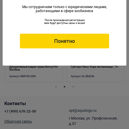
Мы сотрудничаем только с юридическими лицами,
работающими в сфере зообизнеса
Аналогичные товары
После прохождения регистрации
вам будут доступны цены и акции
Понятно
Декоративный коврик-трава Nomoy Pet
Субстрат Gloxy "Кора лиственницы", 7л
50х30см
Артикул:
NMP-NC-20M
Артикул:
GL-084254
Контакты
opt@aqualogo.ru
+7 (499) 678-22-00
г.Москва, ул. Профсоюзная,
Обратная связь
д.57