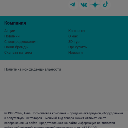
Компания
Акции
Контакты
Новинки
О нас
Спецпредложения
3D-тур
Наши бренды
Где купить
Скачать каталог
Новости
Политика конфиденциальности
© 1995-2026, Аква Лого оптовая компания – продажа аквариумов, оборудования
и сопутствующих товаров. Внешний вид товара может отличаться от
изображения на сайте. Представленная на сайте информация не является
публичной офертой, определяемой положениями ст. 437 ГК РФ