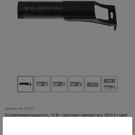
Артикул: AQ-124219
Потребляемая мощность: 10 Вт • Цветовая температура: 8000 K • Цвет
корпуса светильника: чёрный • Предназначен для аквариумов длиной:
24 - 32 см • Предназначен для аквариумов с толщиной стенок до 16 мм
_ _ _ _ _ _ _ • Световой поток: 760 лм • Световой поток при угле