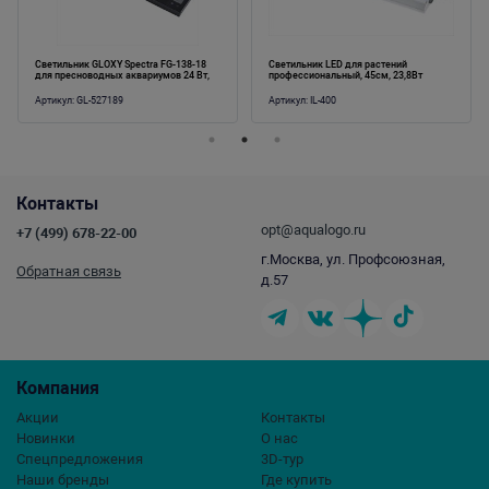
Светильник GLOXY Spectra FG-138-18
Светильник LED для растений
для пресноводных аквариумов 24 Вт,
профессиональный, 45см, 23,8Вт
45см
Артикул:
GL-527189
Артикул:
IL-400
Контакты
opt@aqualogo.ru
+7 (499) 678-22-00
г.Москва, ул. Профсоюзная,
Обратная связь
д.57
Компания
Акции
Контакты
Новинки
О нас
Спецпредложения
3D-тур
Наши бренды
Где купить