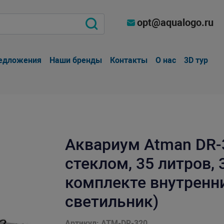
opt@aqualogo.ru
едложения
Наши бренды
Контакты
О нас
3D тур
Аквариум Atman DR-
стеклом, 35 литров, 
комплекте внутренн
светильник)
Артикул: ATM-DR-320