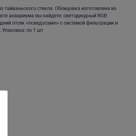
з тайваньского стекла. Облицовка изготовлена из
екте аквариума вы найдете: светодиодный RGB
адний отсек «псевдосамп» с системой фильтрации и
 Упаковка: по 1 шт