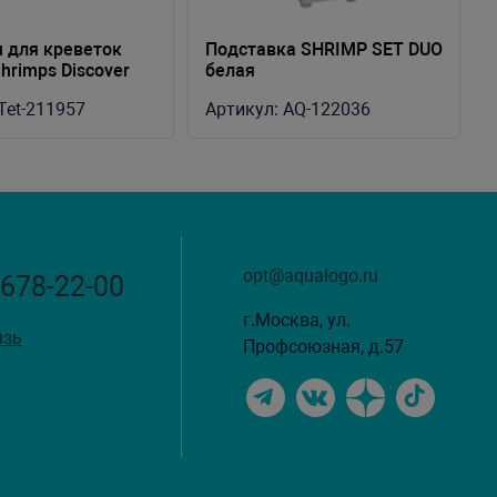
 для креветок
Подставка SHRIMP SET DUO
hrimps Discover
белая
ый 20л
Tet-211957
Артикул:
AQ-122036
34см
opt@aqualogo.ru
 678-22-00
г.Москва, ул.
язь
Профсоюзная, д.57