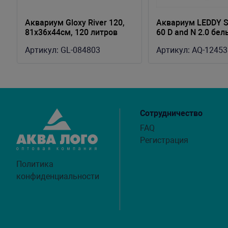
Аквариум Gloxy River 120,
Аквариум LEDDY 
81х36х44см, 120 литров
60 D and N 2.0 бел
Артикул:
GL-084803
Артикул:
AQ-12453
Сотрудничество
FAQ
Регистрация
Политика
конфиденциальности