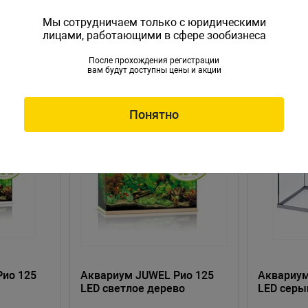
Мы сотрудничаем только с юридическими
лицами, работающими в сфере зообизнеса
После прохождения регистрации
вам будут доступны цены и акции
Понятно
Рио 125
Аквариум JUWEL Рио 125
Аквариум
LED светлое дерево
LED серы
81х36х50см