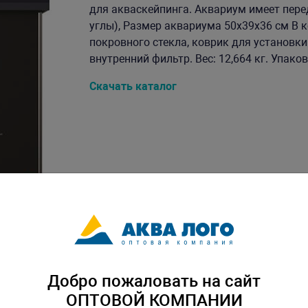
для акваскейпинга. Аквариум имеет пере
углы), Размер аквариума 50х39х36 см В к
покровного стекла, коврик для установки
внутренний фильтр. Вес: 12,664 кг. Упаков
Скачать каталог
Добро пожаловать на сайт
ОПТОВОЙ КОМПАНИИ