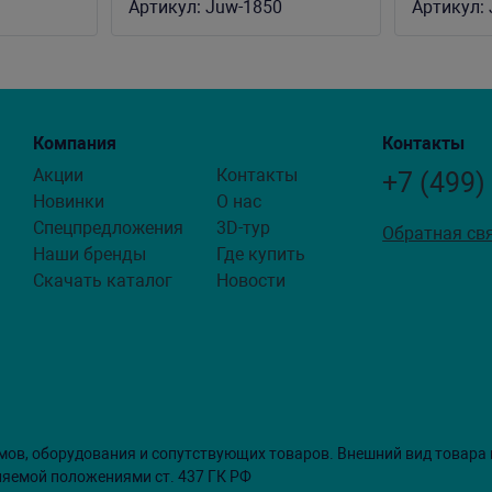
Артикул:
Juw-1850
Артикул:
Компания
Контакты
Акции
Контакты
+7 (499)
Новинки
О нас
Спецпредложения
3D-тур
Обратная св
Наши бренды
Где купить
Скачать каталог
Новости
мов, оборудования и сопутствующих товаров. Внешний вид товара
ляемой положениями ст. 437 ГК РФ