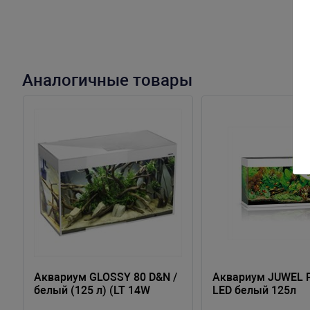
Аналогичные товары
Аквариум GLOSSY 80 D&N /
Аквариум JUWEL 
белый (125 л) (LT 14W
LED белый 125л
SUNNY D&N 2.0-2 шт)
81х36х50см