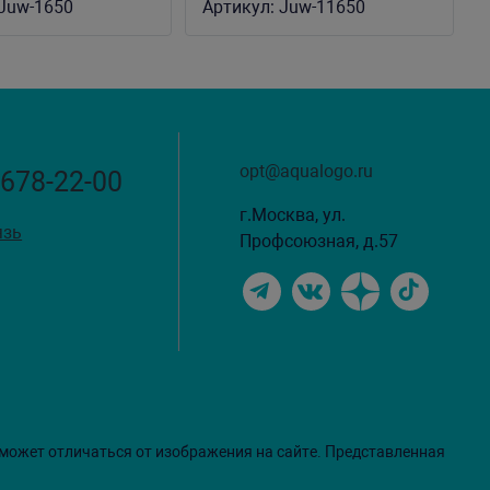
Juw-1650
Артикул:
Juw-11650
opt@aqualogo.ru
 678-22-00
г.Москва, ул.
язь
Профсоюзная, д.57
 может отличаться от изображения на сайте. Представленная