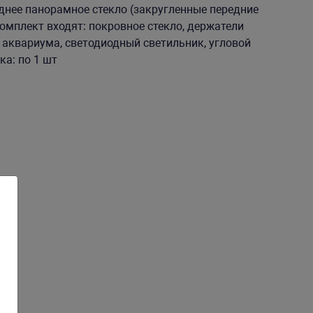
днее панорамное стекло (закругленные передние
омплект входят: покровное стекло, держатели
 аквариума, светодиодный светильник, угловой
ка: по 1 шт