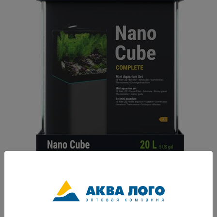
Артикул: Den-3307
Полностью укомплектованный аквариум Dennerle Nano Cube. Размер
аквариума 25х25х30 см В комплекте: внутренний угловой фильтр,