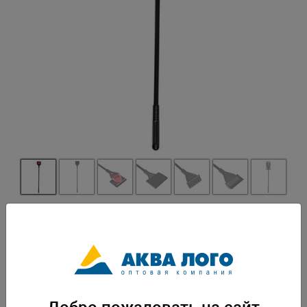
Артикул: NR-081468
Скребок имеет три насадки (включая насадку с лезвием), позволяющие
чистить стекла и разравнивать грунт, оснащен прочной утяжеленной
ручкой. Сменные насадки для скребков позволят более нежно и
качественно очистить стекла или провести финишную протирку.
Используются для разной степени загрязнения стекол аквариума.