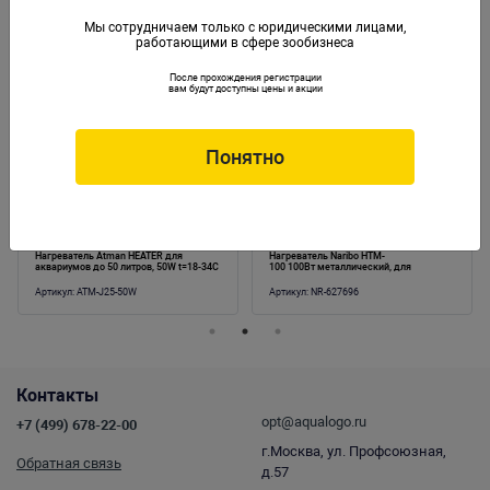
Мы сотрудничаем только с юридическими лицами,
работающими в сфере зообизнеса
Аналогичные товары
После прохождения регистрации
вам будут доступны цены и акции
Понятно
Нагреватель Atman HEATER для
Нагреватель Naribo HTM-
аквариумов до 50 литров, 50W t=18-34C
100 100Вт металлический, для
аквариума 70-120л
Артикул:
ATM-J25-50W
Артикул:
NR-627696
Контакты
opt@aqualogo.ru
+7 (499) 678-22-00
г.Москва, ул. Профсоюзная,
Обратная связь
д.57