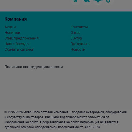
Компания
Акции
Контакты
Новинки
О нас
Спецпредложения
3D-тур
Наши бренды
Где купить
Скачать каталог
Новости
Политика конфиденциальности
© 1995-2026, Аква Лого оптовая компания – продажа аквариумов, оборудования
и сопутствующих товаров. Внешний вид товара может отличаться от
изображения на сайте. Представленная на сайте информация не является
публичной офертой, определяемой положениями ст. 437 ГК РФ