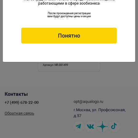
работающими в сфере зообизнеса
После прохождения регистрации
вам будут доступны цены и акции
Понятно
Сифон Naribo с грушей и краном (общая
длина 180см)
Артикул:
NR-081499
Контакты
opt@aqualogo.ru
+7 (499) 678-22-00
г.Москва, ул. Профсоюзная,
Обратная связь
д.57