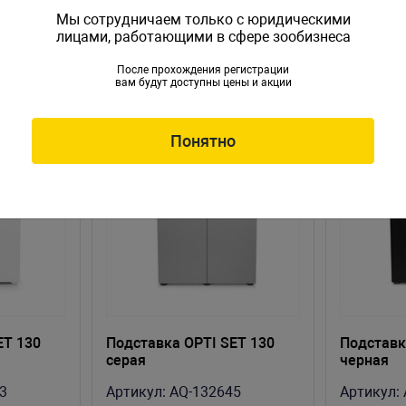
Мы сотрудничаем только с юридическими
лицами, работающими в сфере зообизнеса
После прохождения регистрации
вам будут доступны цены и акции
НОВИНКА
НОВИНКА
Понятно
ET 130
Пoдставка OPTI SET 130
Пoдставк
серая
черная
3
Артикул:
AQ-132645
Артикул: