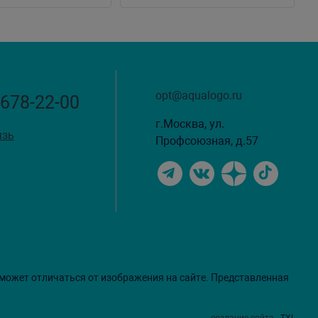
opt@aqualogo.ru
 678-22-00
г.Москва, ул.
язь
Профсоюзная, д.57
 может отличаться от изображения на сайте. Представленная
создание сайта
- TXL