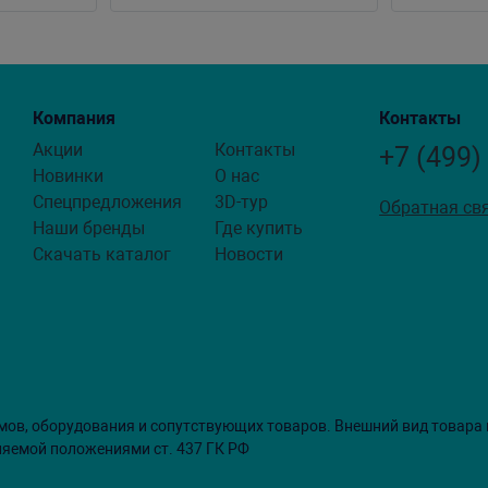
Компания
Контакты
Акции
Контакты
+7 (499)
Новинки
О нас
Спецпредложения
3D-тур
Обратная св
Наши бренды
Где купить
Скачать каталог
Новости
мов, оборудования и сопутствующих товаров. Внешний вид товара
ляемой положениями ст. 437 ГК РФ