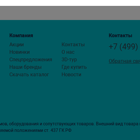
Компания
Контакты
Акции
Контакты
+7 (499)
Новинки
О нас
Спецпредложения
3D-тур
Обратная св
Наши бренды
Где купить
Скачать каталог
Новости
мов, оборудования и сопутствующих товаров. Внешний вид товара
ляемой положениями ст. 437 ГК РФ