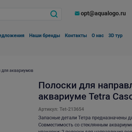
opt@aqualogo.ru
едложения
Наши бренды
Контакты
О нас
3D тур
 для аквариумов
Полоски для направ
аквариуме Tetra Casc
Артикул: Tet-213654
Запасные детали Тетра предназначены д
Совместимость со стеклянным аквариумом
упаковки: 2 полоски для направления воды