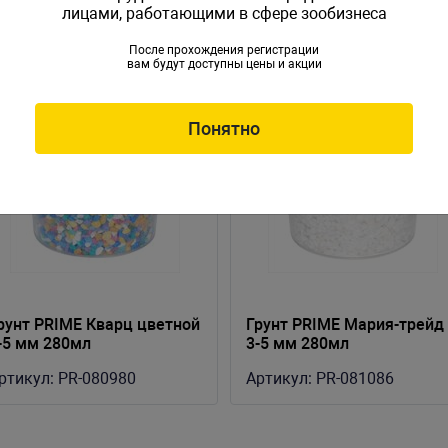
лицами, работающими в сфере зообизнеса
После прохождения регистрации
вам будут доступны цены и акции
Понятно
рунт PRIME Кварц цветной
Грунт PRIME Мария-трейд
-5 мм 280мл
3-5 мм 280мл
ртикул:
PR-080980
Артикул:
PR-081086