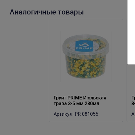
Аналогичные товары
Грунт PRIME Июльская
Г
трава 3-5 мм 280мл
3
Артикул:
PR-081055
А