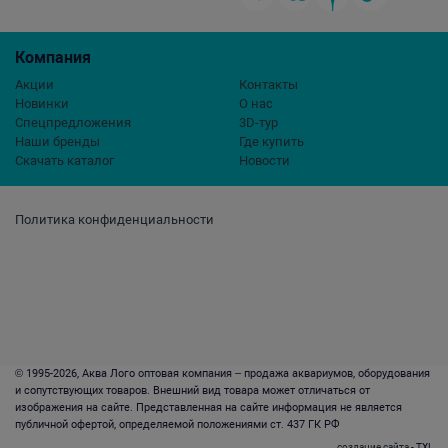
Компания
Акции
Контакты
Новинки
О нас
Спецпредложения
3D-тур
Наши бренды
Где купить
Скачать каталог
Новости
Политика конфиденциальности
© 1995-2026, Аква Лого оптовая компания – продажа аквариумов, оборудования
и сопутствующих товаров. Внешний вид товара может отличаться от
изображения на сайте. Представленная на сайте информация не является
публичной офертой, определяемой положениями ст. 437 ГК РФ
создание сайта
- TXL