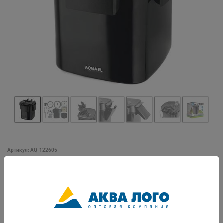
Артикул: AQ-122605
Для аквариума объемом: 50 - 200 л • Мощность: 15 Вт •
Макс.производительность фильтра: 1000 л/ч • Макс.высота подъема
воды: 160 см • Объем канистры: 11 л • 3 корзины по 1,9 л с
наполнителями (производитель оставляет за собой право изменить
наполнители без дополнительного оповещения): - керамические
цилиндры BioCeraMax 600 (арт.106611) - флизелин - крупнопористая
губка (арт.121306) • Регулировка производительности - да • Шланги в