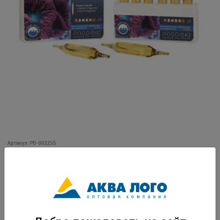
Артикул: PD-002255
Комплект BacterKit Aragonite содержит два продукта: 1. 3 ампулы Bacter
Aragonite, который содержит большое количество штаммов живых
бактерий предназначенных для колонизации субстрата в новом
аквариуме. 2. Nutri Aragonite, это необходимые микроэлементы для
быстрого и правильного роста бактериальных колоний. Тщательно
отобранные бактерии помогут установить оптимальную
биологическую фильтрацию в субстрате и на субстрате, быстрое
образование биопленки ограничивает возможности развития условно-