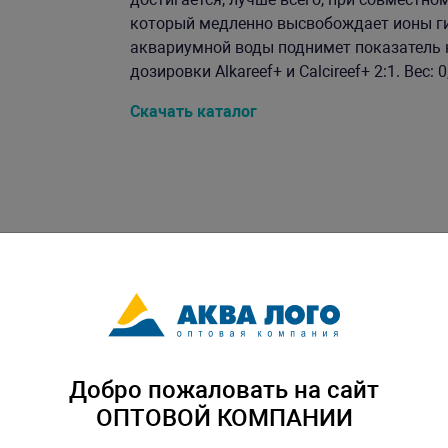
который медленно высвобождает ионы гид
аквариумной воды поднимет показатель 
дозировки Alkareef+ и Calcireef+ 2:1. Вес: 
Скачать каталог
Добро пожаловать на сайт
ОПТОВОЙ КОМПАНИИ