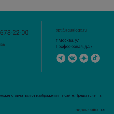
opt@aqualogo.ru
 678-22-00
г.Москва, ул.
язь
Профсоюзная, д.57
 может отличаться от изображения на сайте. Представленная
создание сайта
- TXL