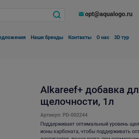
opt@aqualogo.ru
едложения
Наши бренды
Контакты
О нас
3D тур
Alkareef+ добавка д
щелочности, 1л
Артикул: PD-002244
Поддерживает оптимальный уровень щело
ионы карбоната, чтобы поддерживать оп
достигается, лучше всего, при совместном