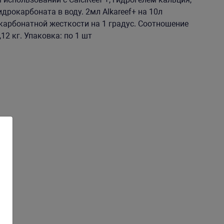
рокарбоната в воду. 2мл Alkareef+ на 10л
карбонатной жесткости на 1 градус. Соотношение
0,12 кг. Упаковка: по 1 шт