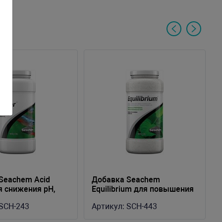
Seachem Acid
Добавка Seachem
я снижения pH,
Equilibrium для повышения
р. На 80л.
GH, 600гр
SCH-243
Артикул:
SCH-443