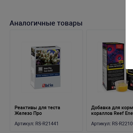
Аналогичные товары
Реактивы для теста
Добавка для кор
Железо Про
кораллов Reef Ene
колориметрический, 50
250мл
Артикул:
RS-R21441
Артикул:
RS-R2210
измерений