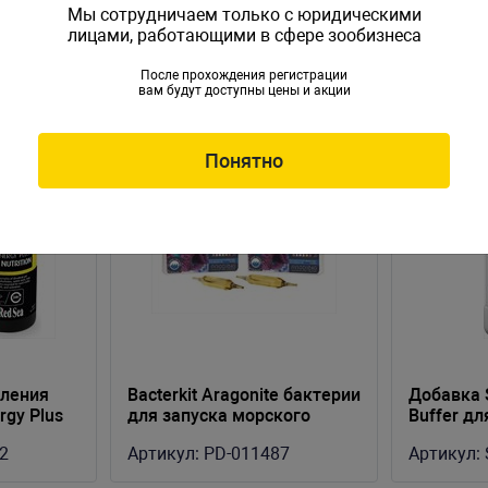
Мы сотрудничаем только с юридическими
лицами, работающими в сфере зообизнеса
После прохождения регистрации
вам будут доступны цены и акции
Понятно
мления
Bacterkit Aragonite бактерии
Добавка 
rgy Plus
для запуска морского
Buffer дл
грунта (12шт)
600гр., 2г
2
Артикул:
PD-011487
Артикул: