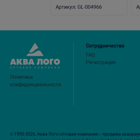
размеров (уп-20 кг)
р
Артикул:
GL-004966
А
Сотрудничество
FAQ
Регистрация
Политика
конфиденциальности
© 1995-2026, Аква Лого оптовая компания – продажа аквариу