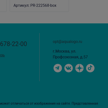
20-30 см (уп.20кг. +/-5%)
Артикул:
PR-222568-box
opt@aqualogo.ru
 678-22-00
г.Москва, ул.
язь
Профсоюзная, д.57
 может отличаться от изображения на сайте. Представленная