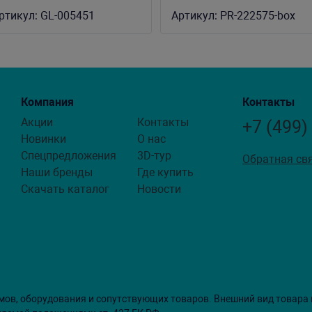
азмеров (уп-20 кг)
10-20 см (уп.20кг. +/-5%)
ртикул:
GL-005451
Артикул:
PR-222575-box
Компания
Контакты
Акции
Контакты
+7 (499)
Новинки
О нас
Спецпредложения
3D-тур
Обратная св
Наши бренды
Где купить
Скачать каталог
Новости
мов, оборудования и сопутствующих товаров. Внешний вид товара