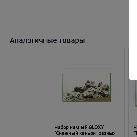
Аналогичные товары
Набор камней GLOXY
Н
"Снежный каньон" разных
"