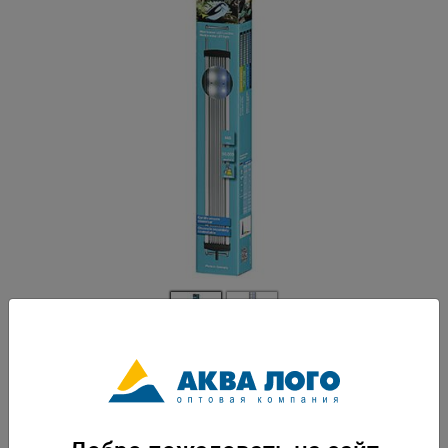
Артикул: EM-4252032
Светильник EHEIM powerLED+ marine hybrid 14000К 487мм 14,8W.
Подходит для аквариума размером 499-667 мм. Угол освещения 120