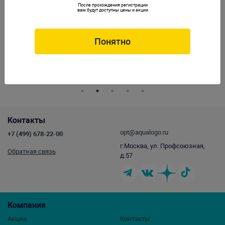
После прохождения регистрации
вам будут доступны цены и акции
Понятно
Лава Gloxy красная 10-20 мм 5л
Лава Gloxy красная 20-30 мм 5л
Артикул:
GL-085954
Артикул:
GL-085978
Контакты
opt@aqualogo.ru
+7 (499) 678-22-00
г.Москва, ул. Профсоюзная,
Обратная связь
д.57
Компания
Акции
Контакты