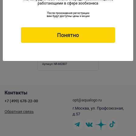
работающими в сфере зообизнеса
После прохождения регистрации
вам будут доступны цены и акции
Понятно
Сифон Naribo с грушей (общая длина
170см)
Артикул:
NR-662807
Контакты
opt@aqualogo.ru
+7 (499) 678-22-00
г.Москва, ул. Профсоюзная,
Обратная связь
д.57